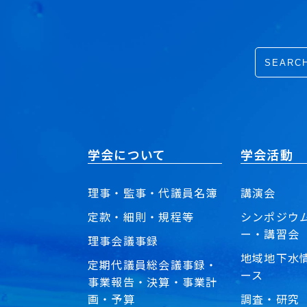
学会について
学会活動
理事・監事・代議員名簿
講演会
定款・細則・規程等
シンポジウ
ー・講習会
理事会議事録
地域地下水
定期代議員総会議事録・
ース
事業報告・決算・事業計
画・予算
調査・研究