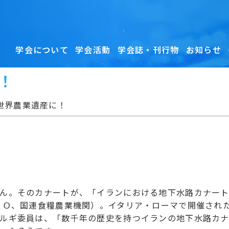
学会について
学会活動
学会誌・刊行物
お知らせ
！
世界農業遺産に！
ん。そのカナートが、「イランにおける地下水路カナー
ＡＯ、国連食糧農業機関）。イタリア・ローマで開催された
ルギ委員は、「数千年の歴史を持つイランの地下水路カ