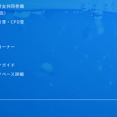
男女共同参画
員会）
育・CPD登
コーナー
クガイド
タベース詳細