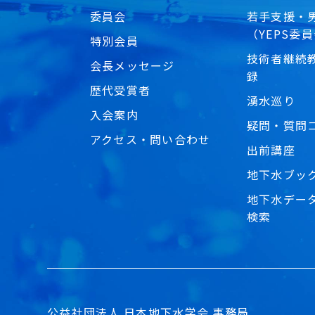
委員会
若手支援・
（YEPS委
特別会員
技術者継続教
会長メッセージ
録
歴代受賞者
湧水巡り
入会案内
疑問・質問
アクセス・問い合わせ
出前講座
地下水ブッ
地下水デー
検索
公益社団法人 日本地下水学会 事務局