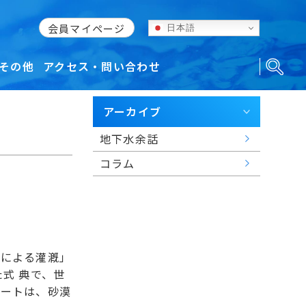
会員マイページ
日本語
その他
アクセス・問い合わせ
アーカイブ
地下水余話
コラム
トによる灌漑」
式 典で、世
ナートは、砂漠