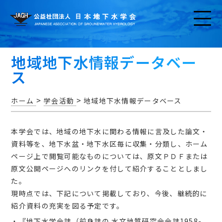
地域地下水情報データベー
ス
>
>
ホーム
学会活動
地域地下水情報データベース
お知らせ
本学会では、地域の地下水に関わる情報に言及した論文・
資料等を、地下水盆・地下水区毎に収集・分類し、ホーム
ページ上で閲覧可能なものについては、原文ＰＤＦまたは
原文公開ページへのリンクを付して紹介することとしまし
た。
アクセス・問い合わせ
現時点では、下記について掲載しており、今後、継続的に
紹介資料の充実を図る予定です。
・『
地下水学会誌
（前身誌の 水文地質研究会会誌1958-