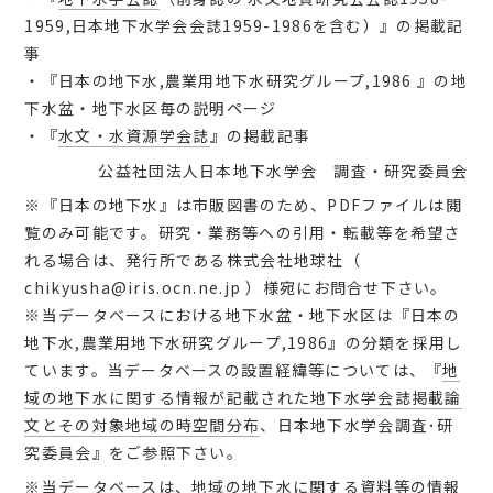
会員マイページ
1959,日本地下水学会会誌1959-1986を含む）』の掲載記
事
・『日本の地下水,農業用地下水研究グループ,1986 』の地
下水盆・地下水区毎の説明ページ
日本語
・『
水文・水資源学会誌
』の掲載記事
公益社団法人日本地下水学会 調査・研究委員会
※『日本の地下水』は市販図書のため、PDFファイルは閲
覧のみ可能です。研究・業務等への引用・転載等を希望さ
れる場合は、発行所である株式会社地球社（
chikyusha@iris.ocn.ne.jp ）様宛にお問合せ下さい。
※当データベースにおける地下水盆・地下水区は『日本の
地下水,農業用地下水研究グループ,1986』の分類を採用し
ています。当データベースの設置経緯等については、『
地
域の地下水に関する情報が記載された地下水学会誌掲載論
文とその対象地域の時空間分布
、日本地下水学会調査･研
究委員会』をご参照下さい。
※当データベースは、地域の地下水に関する資料等の情報