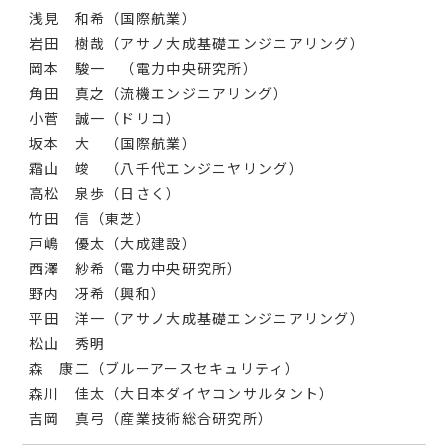
浅見 和希（国際航業）
岩田 樹哉（アサノ大成基礎エンジニアリング）
岡本 駿一 （電力中央研究所）
角田 真之（流機エンジニアリング）
小菅 誠一（ドリコ）
坂本 大 （国際航業）
霜山 竣 （八千代エンジニヤリング）
高松 泉歩（日さく）
竹田 信（東芝）
戸嶋 優太（大成建設）
西澤 紗希（電力中央研究所）
野内 冴希（興和）
平田 洋一（アサノ大成基礎エンジニアリング）
松山 秀明
森 康二（ブルーアースセキュリティ）
森川 佳太（大日本ダイヤコンサルタント）
吉岡 真弓（産業技術総合研究所）