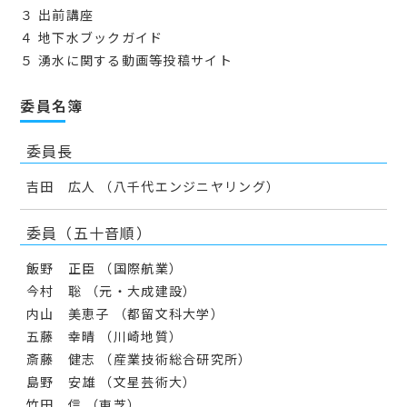
３ 出前講座
４ 地下⽔ブックガイド
５ 湧⽔に関する動画等投稿サイト
委員名簿
委員長
吉田 広人 （八千代エンジニヤリング）
委員（五十音順）
飯野 正臣 （国際航業）
今村 聡 （元・大成建設）
内山 美恵子 （都留文科大学）
五藤 幸晴 （川崎地質）
斎藤 健志 （産業技術総合研究所）
島野 安雄 （文星芸術大）
竹田 信 （東芝）