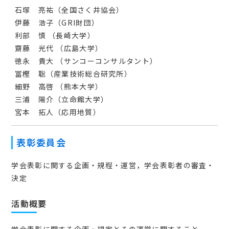
石塚 亮祐（全国さく井協会）
伊藤 浩子（GRI財団）
利部 慎 （長崎大学）
齋藤 光代 （広島大学）
徳永 貴大 （サンコーコンサルタント）
冨樫 聡（産業技術総合研究所）
細野 高啓 （熊本大学）
三浦 陽介（立命館大学）
宮本 拓人（応用地質）
表彰委員会
学会表彰に関する企画・規程・運営，学会表彰者の審査・
決定
活動概要
学会表彰に関する企画・規定とその運営に関すること。