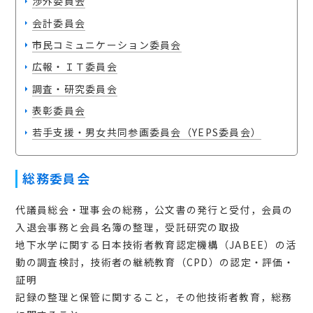
渉外委員会
会員マイページ
会計委員会
市民コミュニケーション委員会
広報・ＩＴ委員会
日本語
調査・研究委員会
表彰委員会
若手支援・男女共同参画委員会（YEPS委員会）
総務委員会
代議員総会・理事会の総務，公文書の発行と受付，会員の
入退会事務と会員名簿の整理，受託研究の取扱
地下水学に関する日本技術者教育認定機構（JABEE）の活
動の調査検討，技術者の継続教育（CPD）の認定・評価・
証明
記録の整理と保管に関すること，その他技術者教育，総務