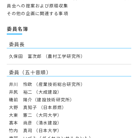
員会への提案および原稿収集
その他の企画に関連する事項
委員名簿
委員長
久保田 富次郎 （農村工学研究所）
委員（五十音順）
井川 怜欧 （産業技術総合研究所）
井尻 裕二 （大成建設）
磯前 陽介（建設技術研究所）
大野 真知子 （日本原燃）
大東 憲二 （大同大学）
髙本 尚彦 （清水建設）
竹内 真司 （日本大学）
南部 いづみ（ダイヤコンサルタント）