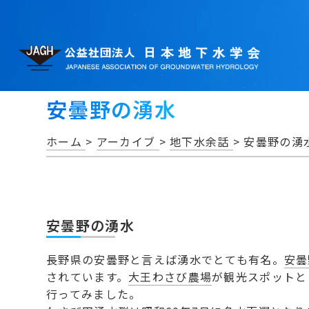
安曇野の湧水
ホーム
>
アーカイブ
>
地下水余話
>
安曇野の湧
安曇野の湧水
長野県の安曇野と言えば湧水でとても有名。
安曇
されています。
大王わさび農場
が観光スポットと
行ってみました。