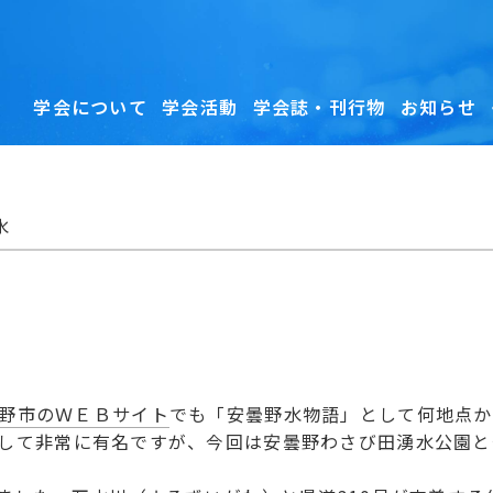
学会について
学会活動
学会誌・刊行物
お知らせ
水
野市のＷＥＢサイト
でも「安曇野水物語」として何地点か
して非常に有名ですが、今回は安曇野わさび田湧水公園と