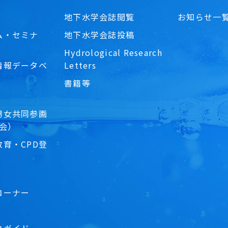
地下水学会誌閲覧
お知らせ一
ム・セミナ
地下水学会誌投稿
Hydrological Research
情報データベ
Letters
書籍等
男女共同参画
員会）
育・CPD登
コーナー