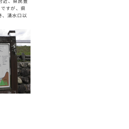
付近、県民豊
いですが、県
き、湧水口以