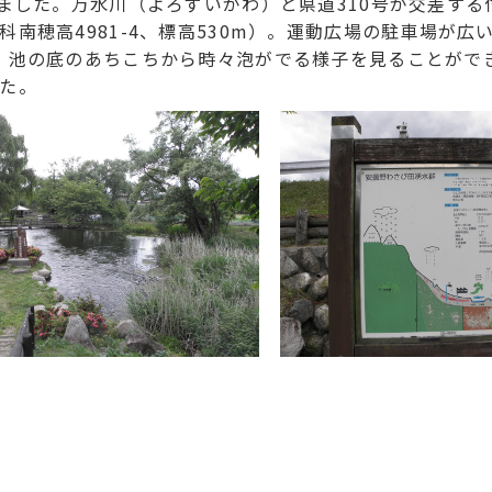
ました。万水川（よろずいがわ）と県道310号が交差する
南穂高4981-4、標高530m）。運動広場の駐車場が広
。池の底のあちこちから時々泡がでる様子を見ることがで
た。