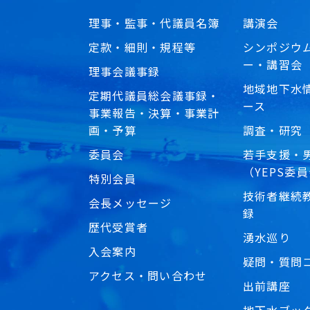
理事・監事・代議員名簿
講演会
定款・細則・規程等
シンポジウ
ー・講習会
理事会議事録
地域地下水
定期代議員総会議事録・
ース
事業報告・決算・事業計
画・予算
調査・研究
委員会
若手支援・
（YEPS委
特別会員
技術者継続教
会長メッセージ
録
歴代受賞者
湧水巡り
入会案内
疑問・質問
アクセス・問い合わせ
出前講座