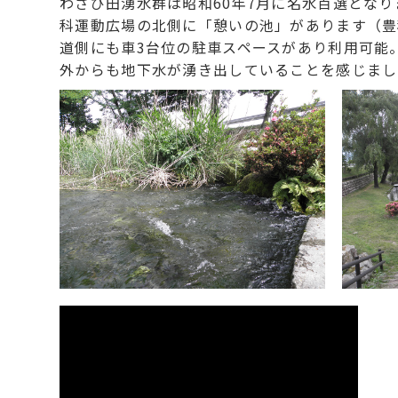
わさび田湧水群は昭和60年7月に名水百選となり
科運動広場の北側に「憩いの池」があります（豊科
道側にも車3台位の駐車スペースがあり利用可能
外からも地下水が湧き出していることを感じまし