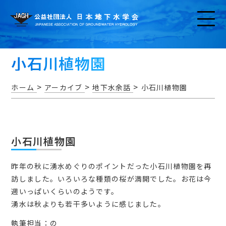
小石川植物園
>
>
>
ホーム
アーカイブ
地下水余話
小石川植物園
お知らせ
小石川植物園
昨年の秋に湧水めぐりのポイントだった小石川植物園を再
訪しました。いろいろな種類の桜が満開でした。お花は今
週いっぱいくらいのようです。
アクセス・問い合わせ
湧水は秋よりも若干多いように感じました。
執筆担当：の