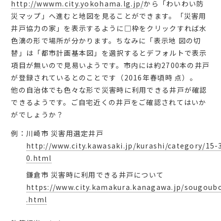
会員マイページ
http://wwwm.city.yokohama.lg.jp/
から「わいわい防
災マップ」へ進むと地図を見ることができます。「災害用
井戸協力の家」を表示するように□枠をクリックすれば水
色滴の形で場所が分かります。ちなみに「表示地 図の切
替」は「都市計画基本図」を選択するとデフォルトで表示
日本語
項目が無いので見易いようです。市内には約2700本の井戸
が登録されているとのことです（2016年春頃時 点）。
他の自治体でも色々な形で災害時に利用できる井戸が確認
できるようです。ご自宅近くの井戸をご確認されてはいか
がでしょうか？
例：
川崎市 災害用選定井戸
http://www.city.kawasaki.jp/kurashi/category/15-
0.html
鎌倉市 災害時に利用できる井戸について
https://www.city.kamakura.kanagawa.jp/sougoub
.html