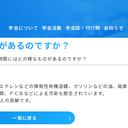
学会について
学会活動
学会誌・刊行物
お知らせ
があるのですか？
物質にはどの様なものがあるのですか？
エチレンなどの揮発性有機溶媒、ガソリンなどの油、砒素
類、ＰＣＢなどによる汚染も懸念されています。
人の見解です。
一覧に戻る