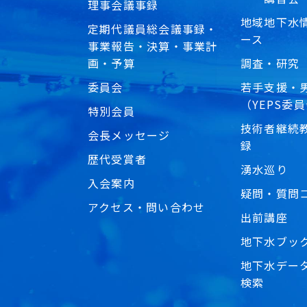
理事会議事録
地域地下水
定期代議員総会議事録・
ース
事業報告・決算・事業計
画・予算
調査・研究
委員会
若手支援・
（YEPS委
特別会員
技術者継続教
会長メッセージ
録
歴代受賞者
湧水巡り
入会案内
疑問・質問
アクセス・問い合わせ
出前講座
地下水ブッ
地下水デー
検索