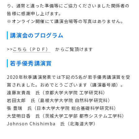
会員マイページ
り、通常と違った準備等にご協力くださいました関係者の
皆様に感謝申し上げます。
※オンライン開催にて講演会場等の写真はありません。
講演会のプログラム
日本語
>>
こちら（ＰＤＦ）
からご覧頂けます
若手優秀講演賞
2020年秋季講演発表では下記の5名が若手優秀講演賞を受
賞されました。おめでとうございます（講演番号順）。
遠藤友貴哉 氏（京都大学大学院 工学研究科）
岩田太郎 氏（島根大学大学院 自然科学研究科）
張 豊瑞 氏（日本大学大学院 総合基礎科学研究科）
大埜明日香 氏（茨城大学工学部 都市システム工学科）
Johnson Chishimba 氏（北海道大学）