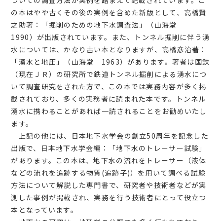
の本はやや古くその後の実例を含めた新版として、高橋賢
之助著：「掘削のための地下水調査法」（山海堂
1990）が出版されています。また、トンネル掘削に伴う湧
水については、かなり古い本となりますが、高橋彦治著：
「湧水と地圧」（山海堂 1963）があります。著者は国鉄
（現在ＪＲ）の研究所で鉄道トンネル掘削による湧水につ
いて調査研究をされた方で、この本では実務内容が多く掲
載されており、多くの実務者に読まれた本です。トンネル
湧水に携わることがあれば一読されることをお勧めいたし
ます。
上記の他には、日本地下水学会の創立50周年を記念した
出版で、日本地下水学会編：「地下水のトレーサー試験」
があります。この本は、地下水の流れをトレーサー（液体
などの流れを追跡する物質(追跡子)）を用いて調べる試験
方法について解説した専門書で、研究者や技術者などが実
測した事例が掲載され、実務を行う技術者にとって役立つ
本となっています。