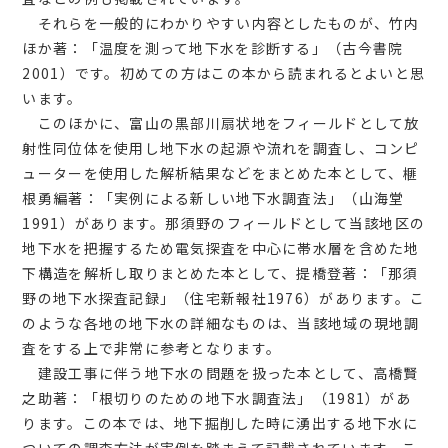
それらを一般的にわかりやすい内容としたものが、竹内
ほか著：「温度を測って地下水を診断する」（古今書院
2001）です。初めての方はこの本から読まれるとよいと思
います。
このほかに、富山の黒部川扇状地をフィールドとして放
射性同位体を使用し地下水の起源や流れを調査し、コンピ
ューターを使用した解析結果などをまとめた本として、榧
根勇編著：「実例による新しい地下水調査法」（山海堂
1991）があります。那須野のフィールドとして当該地区の
地下水を把握するため電気探査を中心に帯水層を含めた地
下構造を解析し取りまとめた本として、提橋登著：「那須
野の地下水探査記録」（住宅新報社1976）があります。こ
のような各地の地下水の詳細なものは、当該地域の現地調
査をする上で非常に参考となります。
建設工事に伴う地下水の問題を扱った本として、高橋賢
之助著：「根切りのための地下水調査法」（1981）があ
ります。この本では、地下掘削した時に湧出する地下水に
ついての調査方法が実例を踏まえて記載されています。こ