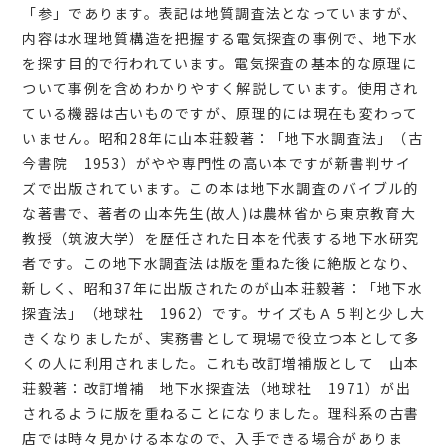
会員マイページ
「参」であります。表記は地質調査法となっていますが、
内容は水理地質構造を把握する電気探査の事例で、地下水
を探す目的で行われています。電気探査の基本的な原理に
ついて事例を含めわかりやすく解説しています。使用され
ている機器は古いものですが、原理的には現在も変わって
日本語
いません。昭和28年に山本荘毅著：「地下水調査法」（古
今書院 1953）がやや専門性の高い本ですが新書判サイ
ズで出版されています。この本は地下水調査のバイブル的
な著書で、著者の山本先生(故人)は農林省から東京教育大
教授（筑波大学）を歴任された日本を代表する地下水研究
者です。この地下水調査法は版を重ねた後に絶版となり、
新しく、昭和37年に出版されたのが山本荘毅著：「地下水
探査法」（地球社 1962）です。サイズもＡ５判と少し大
きくなりましたが、実務書として現場で役立つ本として多
くの人に利用されました。これも改訂増補版として 山本
荘毅著：改訂増補 地下水探査法（地球社 1971）が出
されるように版を重ねることになりました。理科系の古書
店では時々見かける本なので、入手できる場合がありま