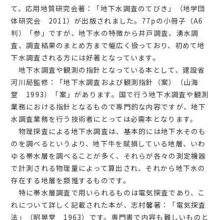
て、応用地質研究会著：「地下水調査のてびき」（地学団
体研究会 2011）が出版されました。77pの小冊子（A6
判）「参」ですが、地下水の特徴から井戸調査、湧水調
査、調査結果のまとめ方まで幅広く扱っており、初めて地
下水調査される方には好著となっています。
地下水調査や観測の指針となっている本として、建設省
河川局監修：「地下水調査および観測指針（案）（山海
堂 1993）「案」があります。国で行う地下水調査や観測
業務における指針となるもので専門的な内容ですが、地下
水調査業務を行う技術者にとっては必需本となります。
物理探査による地下水調査は、基本的には地下水そのも
のを調べるというより、地下牛を賦損している地層、いわ
ゆる帯水層を調べることが多く、それらが各々の測定機器
で計測される物理量によって算出され、それから地下水の
存在する地層を類推するものです。
特に帯水層調査で用いられるものは電気探査であり、こ
れについて詳しく記載された本が、志村馨著：「電気探査
法」（昭晃堂 1963）です。専門書で内容も難しいものと