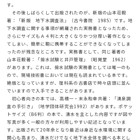
す。
その後しばらくして出版されたのが、新版の山本荘毅
著：「新版 地下水調査法」（古今書院 1985）です。地
下水調査に関する事項が網羅された実務書となったため、
さらにサイズもＡ４判と大きくなりかつ分厚い著作となっ
てしまい、簡単に鞄に携帯することができなくなってしま
ったのが残念なところです。実務書として、同じ著者の
山本荘毅著：「揚水試験と井戸管理」（昭晃堂 1962）
があります。これは、揚水試験の実務書としては唯一のも
ので、現場技術書においては現在も読まれている本です。
絶版となっていますが、理科系の古書店で時々店頭に並ん
でいますので入手できることがあります。
初心者向きの本では、高橋一・末永和幸共著：「湧泉調
査の手引き」（地学団体研究会1992）があります。ポケッ
トサイズ（B6判）の本で、湧水を主とした内容ですが図や
写真が多く一般の方々が利用しやすい記述となっていま
す。出版されて20年余となり最近は身近な水環境に関する
関心も高まり、湧水だけでなく地下水全体を調べる本とし