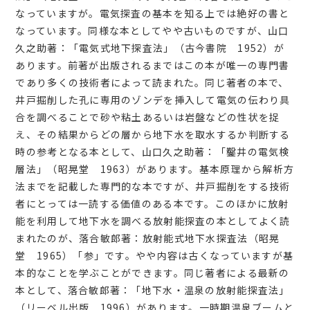
なっていますが。電気探査の基本を知る上では絶好の書と
なっています。同様な本としてやや古いものですが、山口
久之助著：「電気式地下探査法」（古今書院 1952）が
あります。前著が出版されるまではこの本が唯一の専門書
であり多くの技術者によって読まれた。同じ著者の本で、
井戸掘削した孔に専用のゾンデを挿入して電気の伝わり具
合を調べることで砂や粘土あるいは岩盤などの性状を捉
え、その結果からどの層から地下水を取水するか判断する
時の参考となる本として、山口久之助著：「鑿井の電気検
層法」（昭晃堂 1963）があります。基本原理から解析方
法までを記載した専門的な本ですが、井戸掘削をする技術
者にとっては一読する価値のある本です。このほかに放射
能を利用して地下水を調べる放射能探査の本としてよく読
まれたのが、落合敏郎著：放射能式地下水探査法（昭晃
堂 1965）「参」です。やや内容は古くなっていますが基
本的なことを学ぶことができます。同じ著者による最新の
本として、落合敏郎著：「地下水・温泉の放射能探査法」
（リーベル出版 1996）があります。一時期温泉ブームと