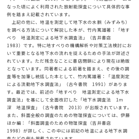
なった頃によく利用された放射能探査について具体的な事
例を踏まえ記載されています。
上記の他に、地温を測定して地下水の水脈（みずみち）
を調べる方法について解説した本が、竹内篤雄著：「地す
べり 地温測定による地下水調査法」（吉井書店
1983）です。特に地すべりの機構解析や対策工法検討にお
いて重要となる地下水の流れを捉えるための手法が詳述さ
れています。ただ残念なことに書店閉鎖により現在は絶版
となっています。同著者による前著を踏まえ、その後の調
査等を加筆し統括した本として、竹内篤雄著：「温度測定
による流動地下水調査法」（古今書院 1991）がありま
す。最近では、前述の「地すべり 地温測定による地下水
調査法」を基にして全面改訂した「地下水調査法 1ｍ
深 地温探査」（古今書院 2013）が出版されています。
また、斜面全般の調査のための物理探査については、伊藤
ほか編：「斜面調査のための物理探査（吉井書店
1998）が詳しく、この中には前記の地温による地下水調
査などの例も掲載されています。