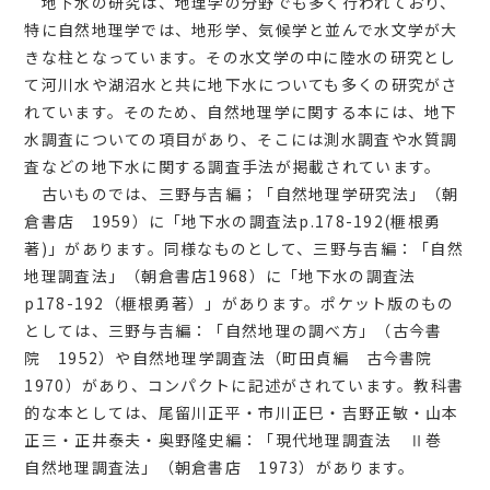
地下水の研究は、地理学の分野でも多く行われており、
特に自然地理学では、地形学、気候学と並んで水文学が大
きな柱となっています。その水文学の中に陸水の研究とし
て河川水や湖沼水と共に地下水についても多くの研究がさ
れています。そのため、自然地理学に関する本には、地下
水調査についての項目があり、そこには測水調査や水質調
査などの地下水に関する調査手法が掲載されています。
古いものでは、三野与吉編；「自然地理学研究法」（朝
倉書店 1959）に「地下水の調査法p.178-192(榧根勇
著)」があります。同様なものとして、三野与吉編：「自然
地理調査法」（朝倉書店1968）に「地下水の調査法
p178-192（榧根勇著）」があります。ポケット版のもの
としては、三野与吉編：「自然地理の調べ方」（古今書
院 1952）や自然地理学調査法（町田貞編 古今書院
1970）があり、コンパクトに記述がされています。教科書
的な本としては、尾留川正平・市川正巳・吉野正敏・山本
正三・正井泰夫・奥野隆史編：「現代地理調査法 Ⅱ巻
自然地理調査法」（朝倉書店 1973）があります。