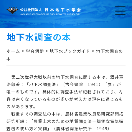
地下水調査の本
>
>
>
ホーム
学会活動
地下水ブックガイド
地下水調査の
本
お知らせ
第二次世界大戦以前の地下水調査に関する本は、酒井軍
治郎著：「地下水調査法」（古今書院 1941）「参」が
唯一のものです。具体的に調査手法が記載されており、内
容は古くなっているものが多いが考え方は現在に通じるも
のがあります。
アクセス・問い合わせ
戦後すぐの調査法の本は、農林省農業改良局研究部開拓
研究所編：「農業土木のための地質調査法―簡便な電気探
査機の使い方と実例」（農林省開拓研究所 1949）