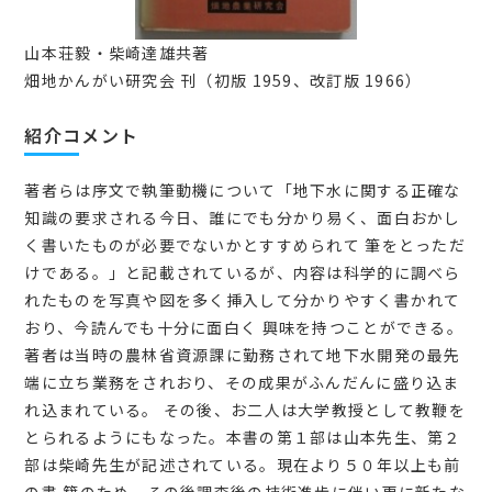
山本荘毅・柴崎達雄共著
畑地かんがい研究会 刊（初版 1959、改訂版 1966）
紹介コメント
著者らは序文で執筆動機について「地下水に関する正確な
知識の要求される今日、誰にでも分かり易く、面白おかし
く書いたものが必要でないかとすすめられて 筆をとっただ
けである。」と記載されているが、内容は科学的に調べら
れたものを写真や図を多く挿入して分かりやすく書かれて
おり、今読んでも十分に面白く 興味を持つことができる。
著者は当時の農林省資源課に勤務されて地下水開発の最先
端に立ち業務をされおり、その成果がふんだんに盛り込ま
れ込まれている。 その後、お二人は大学教授として教鞭を
とられるようにもなった。本書の第１部は山本先生、第２
部は柴崎先生が記述されている。現在より５０年以上も前