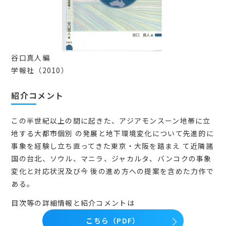
会員マイページ
谷口真人編
日本語
学報社（2010）
紹介コメント
この半世紀以上の間に起きた、アジアモンスーン地帯に立
地する大都市個別 の発展と地下環境変化について先進的に
事象を経験し立ち直ってきた東京・大阪を踏まえ て近隣諸
国の台北、ソウル、マニラ、ジャカルタ、バンコクの事象
変化と対応状況及び今 後の進め方への提案を含めた力作で
ある。
目次等の詳細情報と紹介コメントは
こちら（PDF）