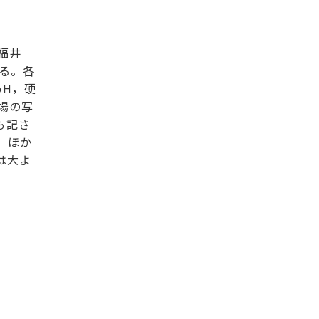
福井
る。各
pH，硬
場の写
も記さ
，ほか
は大よ