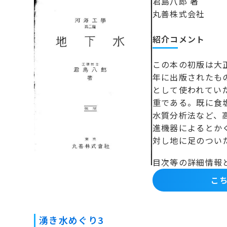
君島八郎 著
丸善株式会社
紹介コメント
この本の初版は大
年に出版されたも
として使われてい
重である。既に食
水質分析法など、
進機器によるとか
対し地に足のつい
目次等の詳細情報
こち
湧き水めぐり3