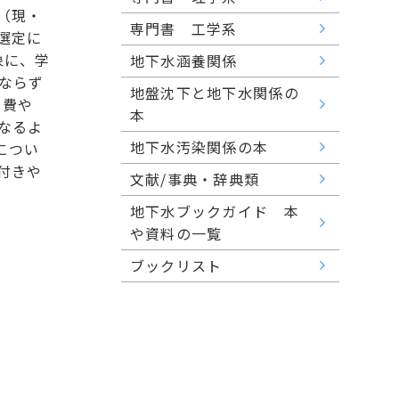
（現・
専門書 工学系
選定に
象に、学
地下水涵養関係
ならず
地盤沈下と地下水関係の
を費や
本
なるよ
地下水汚染関係の本
につい
付きや
文献/事典・辞典類
地下水ブックガイド 本
や資料の一覧
ブックリスト