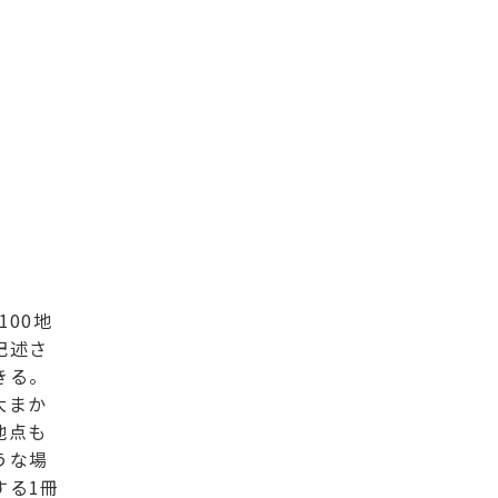
00地
記述さ
きる。
大まか
地点も
うな場
する1冊