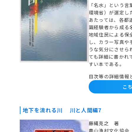
「名水」という言
環境省）が選定し
あたっては、各都
識経験者から成る
地域住民による保
し、カラー写真や
うな気分にさせら
ても詳細に書かれ
すい本である。
目次等の詳細情報
こち
地下を流れる川 川と人間編7
藤縄克之 著
農山漁村文化協会