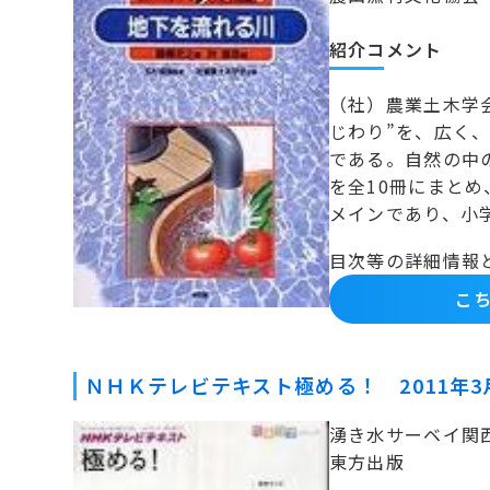
紹介コメント
（社）農業土木学会
じわり”を、広く
である。自然の中
を全10冊にまと
メインであり、小
目次等の詳細情報
こち
ＮＨＫテレビテキスト極める！ 2011年
湧き水サーベイ関
東方出版