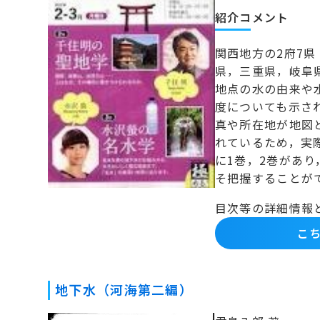
紹介コメント
関西地方の2府7
県，三重県，岐阜
地点の水の由来や
度についても示さ
真や所在地が地図
れているため，実
に1巻，2巻があ
そ把握することが
目次等の詳細情報
こち
地下水（河海第二編）