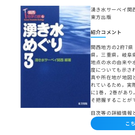
湧き水サーベイ関
東方出版
紹介コメント
関西地方の2府7
県，三重県，岐阜
地点の水の由来や
度についても示さ
真や所在地が地図
れているため，実
に1巻，2巻があ
そ把握することが
目次等の詳細情報
こち