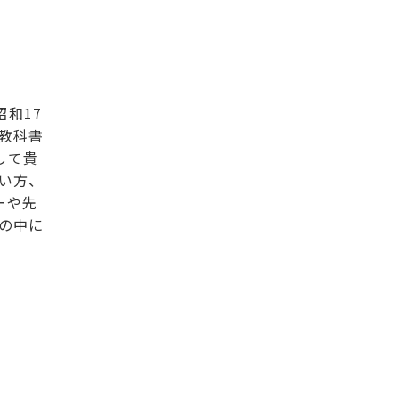
和17
教科書
して貴
い方、
ーや先
の中に