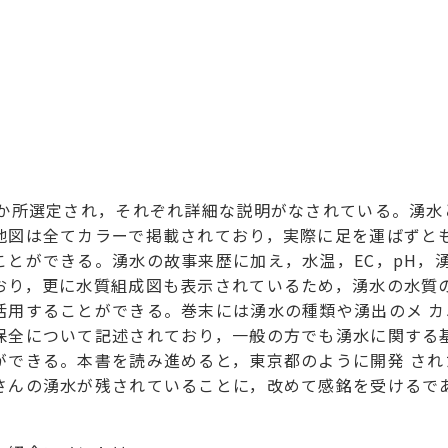
3か所選定され，それぞれ詳細な説明がなされている。湧水
地図は全てカラーで掲載されており，実際に足を運ばずと
ことができる。湧水の故事来歴に加え，水温，EC，pH，湧
おり，更に水質組成図も表示されているため，湧水の水質
活用することができる。巻末には湧水の種類や湧出のメ カ
保全について記述されており，一般の方でも湧水に関する
ができる。本書を読み進めると，東京都のように開発 され
さんの湧水が残されていることに，改めて感銘を受けるで