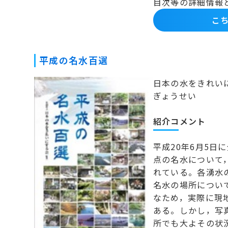
目次等の詳細情報
こち
平成の名水百選
日本の水をきれい
ぎょうせい
紹介コメント
平成20年6月5日
点の名水について
れている。各湧水
名水の場所につい
なため，実際に現
ある。しかし，写
所でも大よその状