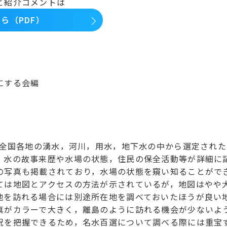
と紹介コメントは
ら（PDF）
にする会編
に全国各地の湧水，河川，用水，地下水の中から選定された1
，水の故事来歴や水場の状態，住民の保全活動等が詳細に
の写真も掲載されており，水場の状態を窺い知ることがで
ては地図とアクセスの方法が示されているが，地図はやや
地を訪れる場合には別途所在地を調べておいたほうが良い
真がカラーで大きく，離島のように訪れる機会が少ないよ
況を把握できるため，名水百選について調べる際には重宝