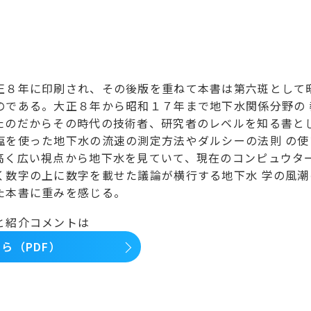
正８年に印刷され、その後版を重ねて本書は第六斑として昭
のである。大正８年から昭和１７年まで地下水関係分野の 
たのだからその時代の技術者、研究者のレベルを知る書と
塩を使った地下水の流速の測定方法やダルシーの法則 の使
高く広い視点から地下水を見ていて、現在のコンピュウタ
く数字の上に数字を載せた議論が横行する地下水 学の風潮
た本書に重みを感じる。
と紹介コメントは
ら（PDF）