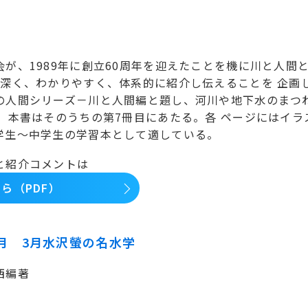
が、1989年に創立60周年を迎えたことを機に川と人間と
、深く、わかりやすく、体系的に紹介し伝えることを 企画
の人間シリーズ－川と人間編と題し、河川や地下水のまつ
め、本書はそのうちの第7冊目にあたる。各 ページにはイラ
学生～中学生の学習本として適している。
と紹介コメントは
ら（PDF）
3月 3月水沢螢の名水学
西編著