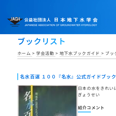
ブックリスト
ホーム
>
学会活動
>
地下水ブックガイド
>
ブッ
名水百選 １００『名水』公式ガイドブッ
日本の水をきれい
ぎょうせい
紹介コメント