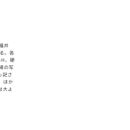
福井
る。各
pH，硬
場の写
も記さ
，ほか
は大よ