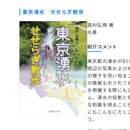
東京湧水 せせらぎ散歩
高村弘樹 著
丸善
紹介コメント
東京都の湧水が8
周辺の写真および
の様子を伺い知る
の情報も示されて
を把握する際にも
ム，湧水の役割と
な知識を得ること
にもこんなにたく
う。