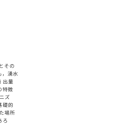
とその
も，湧水
 出量
の特徴
ニズ
基礎的
た場所
あろ