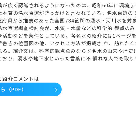
葉が広く認識されるようになったのは、昭和60年に環境庁
た本著の名水百選がきっかけと言われている。名水百選の 
道府県から推薦のあった全国784箇所の湧水・河川水を対
名水百選調査検討会が、水質・水量などの科学的 観点のみ
全活動などを条件としている。各名水の紹介には1ページ
手書きの位置図の他、アクセス方法が掲載さ れ、訪れたく
れる。紹介文は、科学的観点のみならず名水の由来や歴史
ており、湧水や地下水といった言葉に不 慣れな人でも取り
と紹介コメントは
ら（PDF）