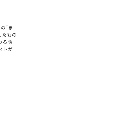
の“ま
したもの
わる話
ストが